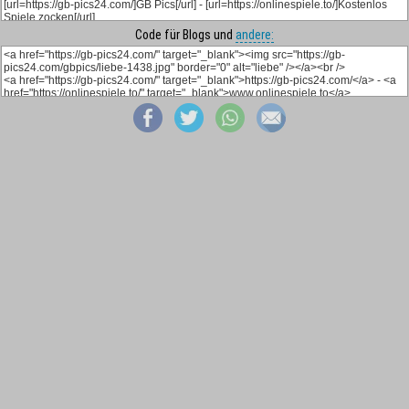
Code für Blogs und
andere: