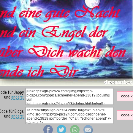
Code für Jappy
code k
und
andere:
Code für Blogs
code k
und
andere: