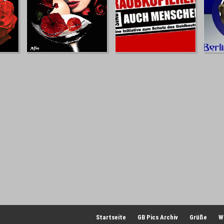
Startseite
GB Pics Archiv
Grüße
W