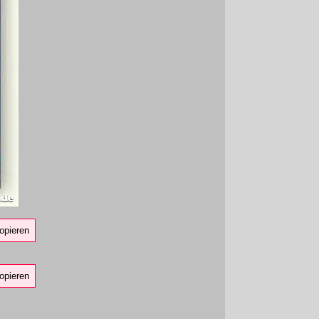
opieren
opieren