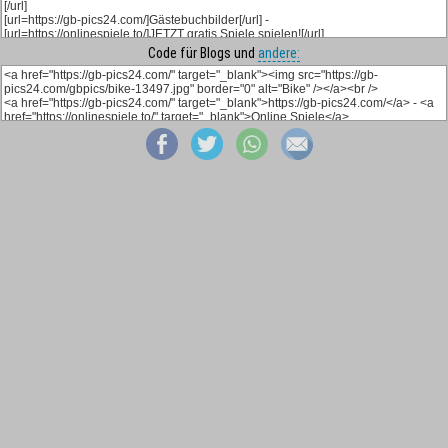
Code für Blogs und
andere: