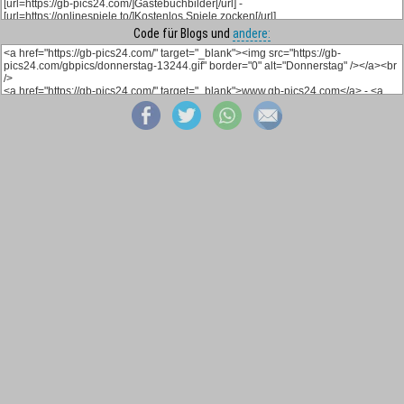
Code für Blogs und
andere: