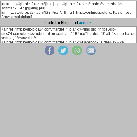
Code für Blogs und
andere: