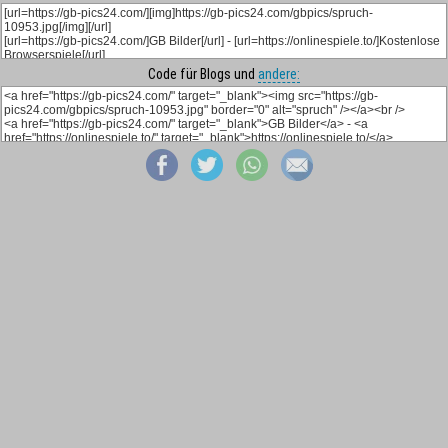
Code für Blogs und
andere: