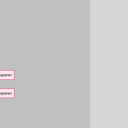
opieren
opieren