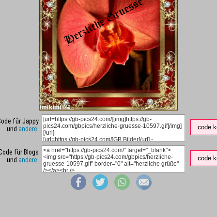
Code für Jappy
code k
und
andere:
Code für Blogs
code k
und
andere: