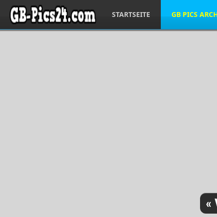
STARTSEITE
GB PICS ARC
« 