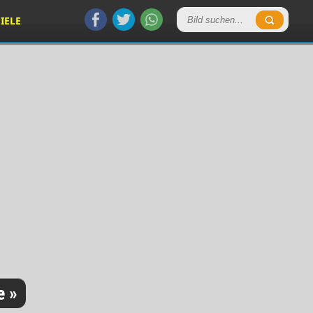
IELE
e »