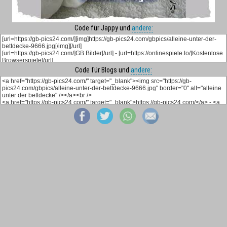
Code für Jappy und
andere:
Code für Blogs und
andere: