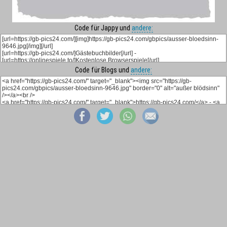
Code für Jappy und
andere:
Code für Blogs und
andere: