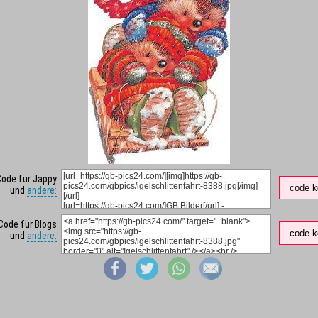
Code für Jappy
code k
und
andere:
Code für Blogs
code k
und
andere: