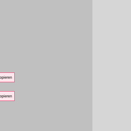
opieren
opieren