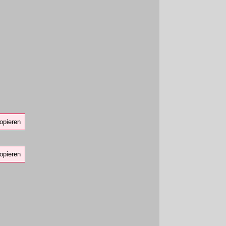
opieren
opieren