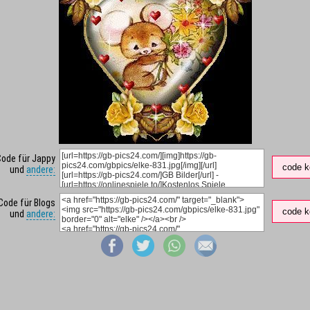
Code für Jappy
code k
und
andere:
Code für Blogs
code k
und
andere: