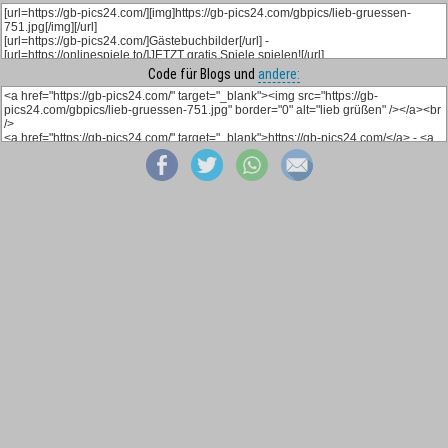
Code für Blogs und
andere: