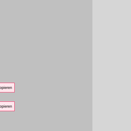
opieren
opieren