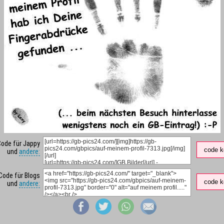
Code für Jappy
code k
und
andere:
Code für Blogs
code k
und
andere: