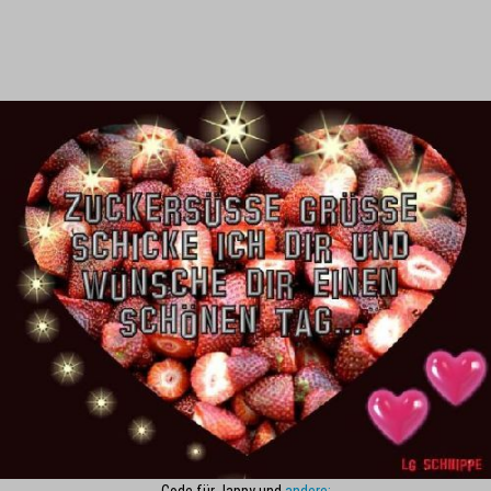
Code für Jappy und
andere: