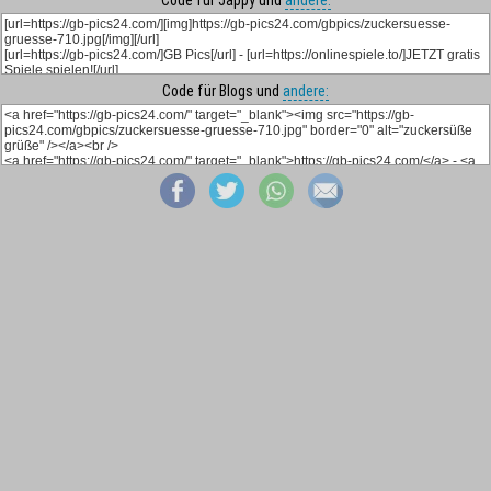
Code für Blogs und
andere: