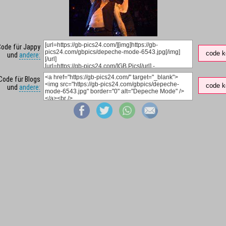
Code für Jappy
code k
und
andere:
Code für Blogs
code k
und
andere: