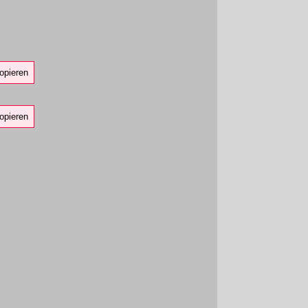
opieren
opieren