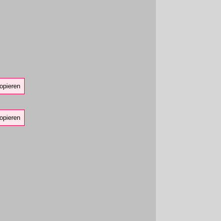
opieren
opieren