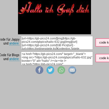
Code für Jappy
code k
und
andere:
Code für Blogs
code k
und
andere: