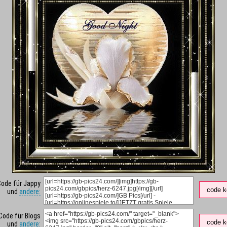
Code für Jappy
code k
und
andere:
Code für Blogs
code k
und
andere: