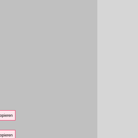
opieren
opieren