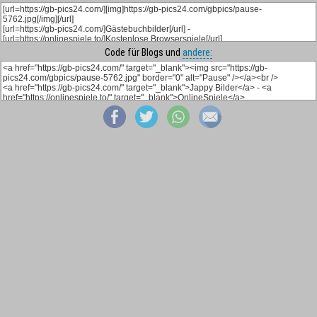
Code für Blogs und
andere: