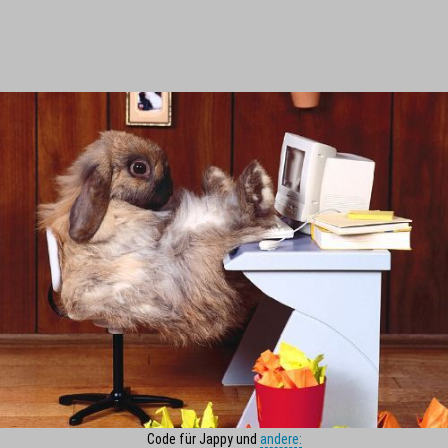
Code für Jappy und
andere: