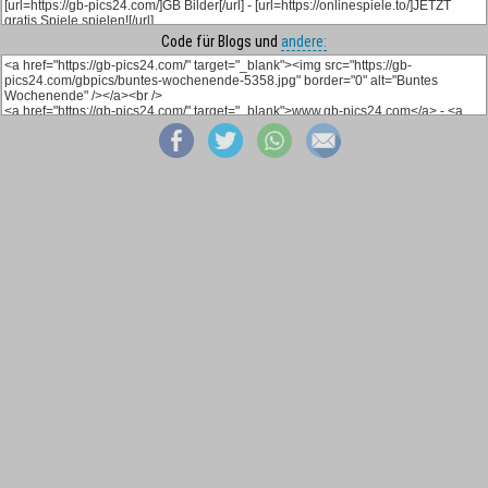
Code für Blogs und
andere: