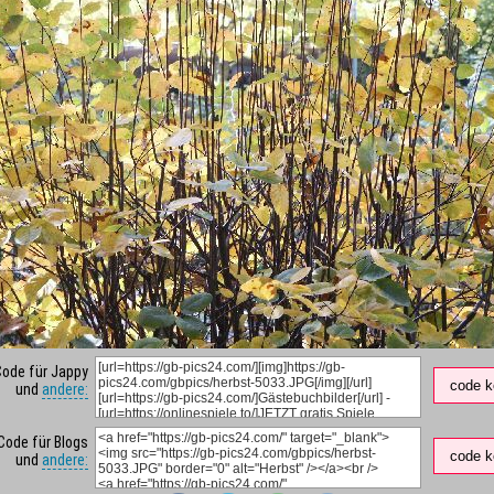
Code für Jappy
code k
und
andere:
Code für Blogs
code k
und
andere: