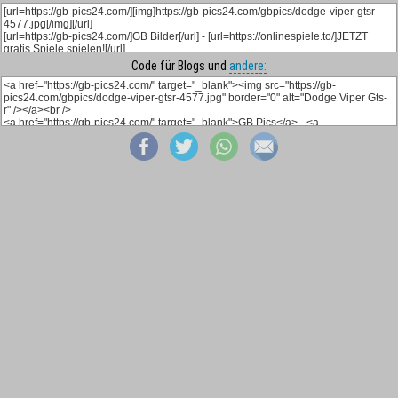
Code für Blogs und
andere: