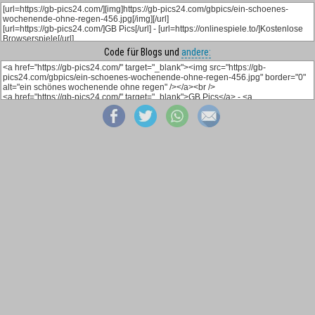
Code für Blogs und
andere: