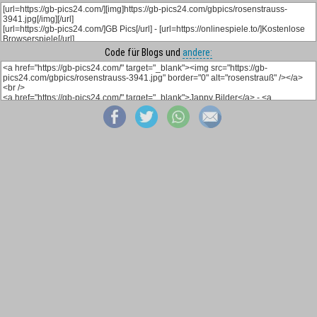
Code für Blogs und
andere: