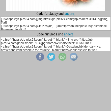
Code für Jappy und
andere:
Code für Blogs und
andere: