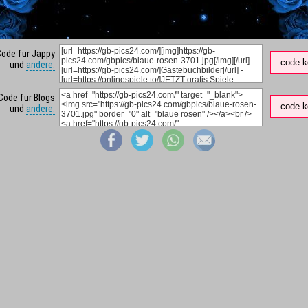
Code für Jappy
code k
und
andere:
Code für Blogs
code k
und
andere: