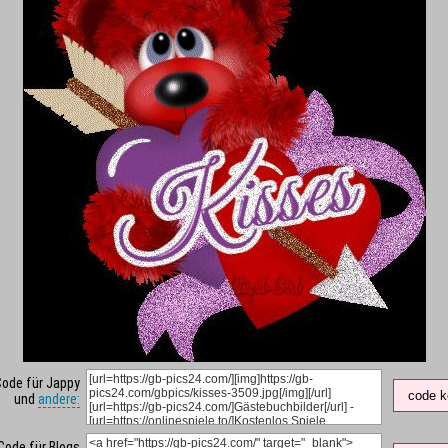
Code für Jappy
code k
und
andere:
Code für Blogs