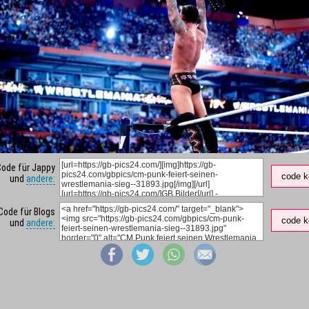
Code für Jappy
code k
und
andere:
Code für Blogs
code k
und
andere: