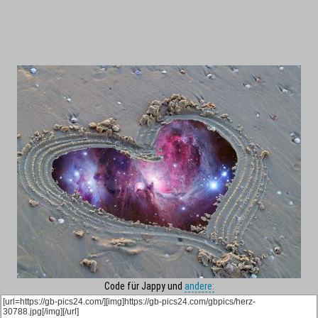
Code für Jappy und
andere: