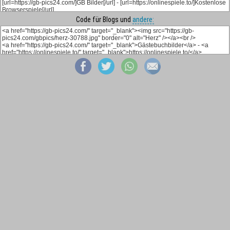
Code für Blogs und
andere: