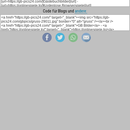
Code für Blogs und
andere: