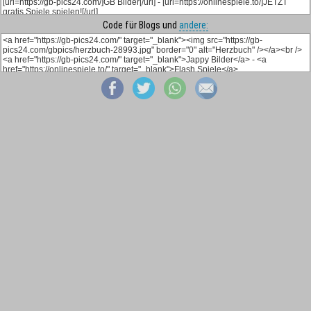
Code für Blogs und
andere: