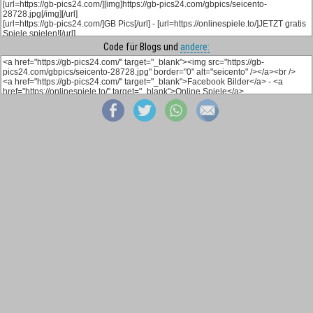
Code für Blogs und
andere: