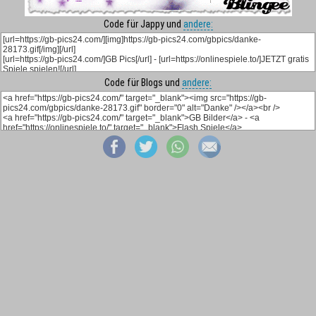
Code für Jappy und
andere:
Code für Blogs und
andere: