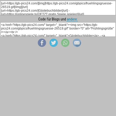
Code für Blogs und
andere: