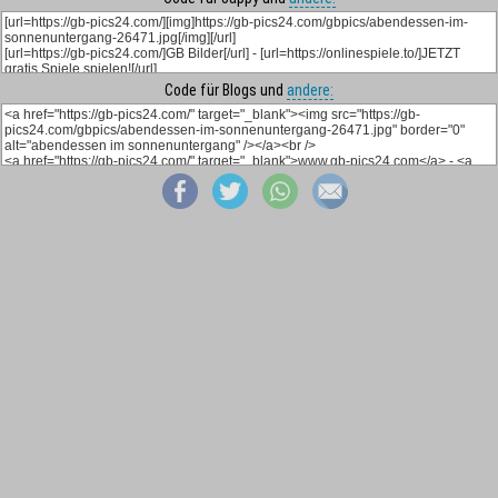
Code für Blogs und
andere: