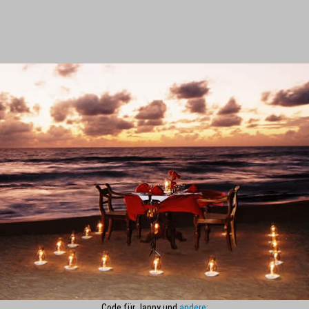
Code für Jappy und
andere: