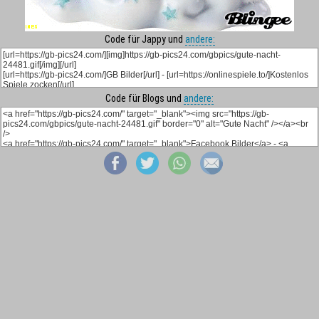
Code für Jappy und
andere:
Code für Blogs und
andere: