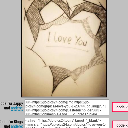
Code für Jappy
code k
und
andere:
Code für Blogs
code k
und
andere: