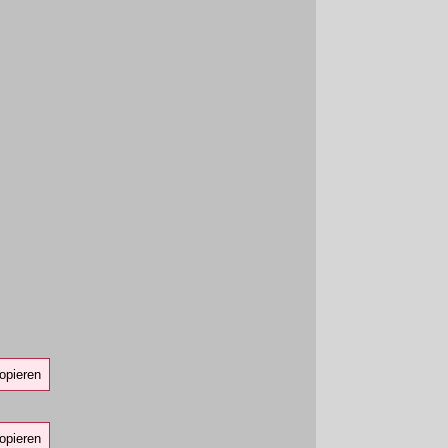
opieren
opieren