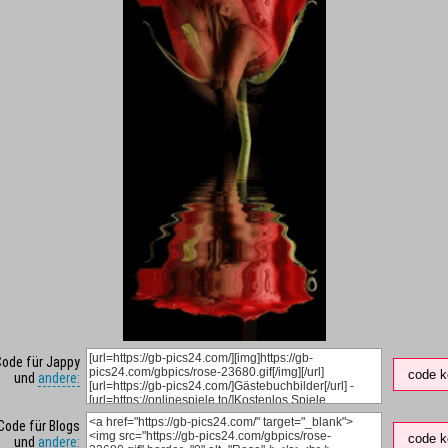
Code für Jappy
code k
und
andere:
Code für Blogs
code k
und
andere: