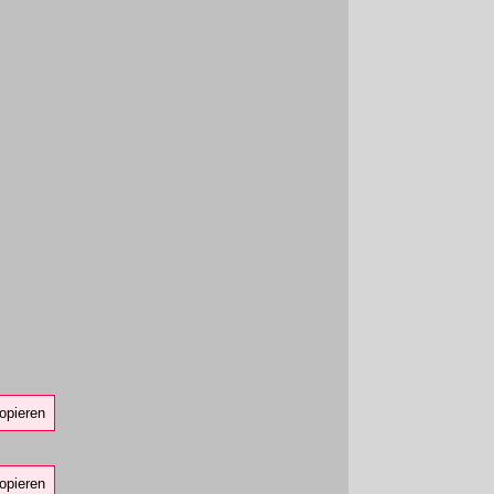
opieren
opieren