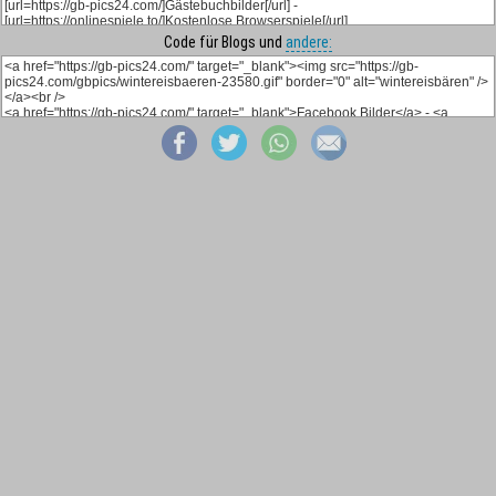
Code für Blogs und
andere: