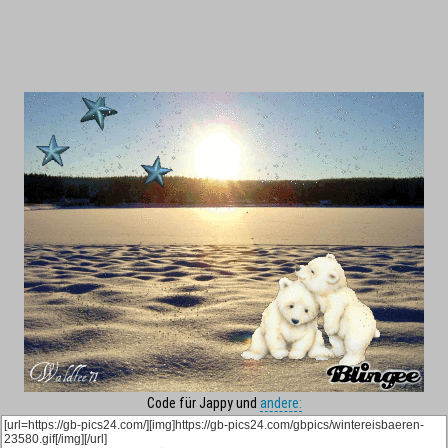
Code für Jappy und
andere: