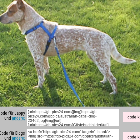
Code für Jappy
code k
und
andere:
Code für Blogs
code k
und
andere: