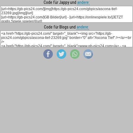
Code für Jappy und
andere:
Code für Blogs und
andere: