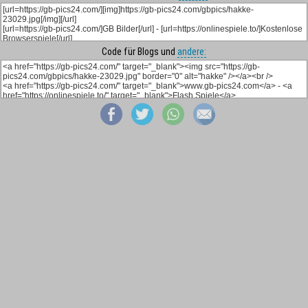
Code für Blogs und
andere: