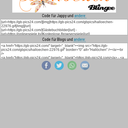
Code für Jappy und
andere:
Code für Blogs und
andere: