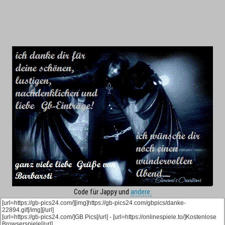
Code für Jappy und
andere: