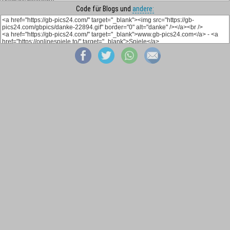
Code für Blogs und
andere: