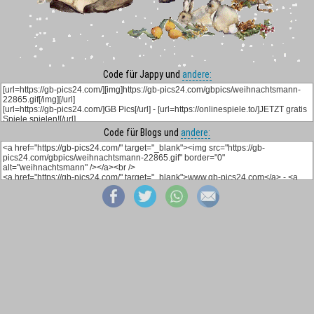
Code für Jappy und
andere:
Code für Blogs und
andere: