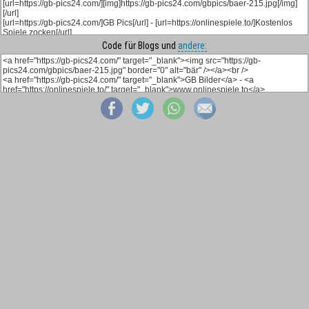
Code für Blogs und
andere: