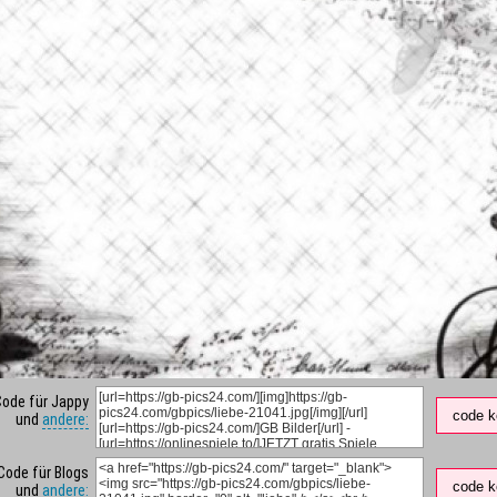
Code für Jappy
code k
und
andere:
Code für Blogs
code k
und
andere: