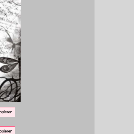
opieren
opieren