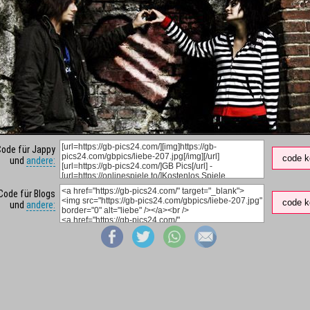
Code für Jappy
code k
und
andere:
Code für Blogs
code k
und
andere: