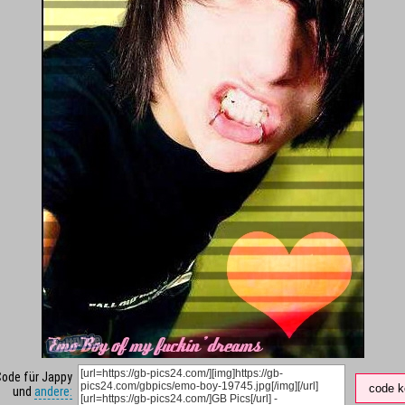
Code für Jappy
code k
und
andere: