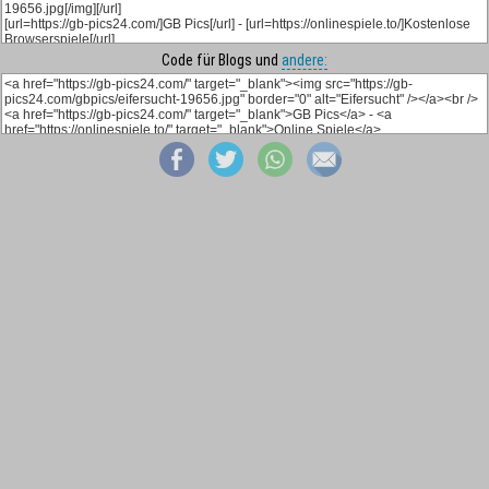
Code für Blogs und
andere: